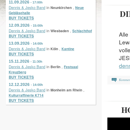
11.09.2026
- 17:00h
Dennis & Jesko Band
in
,
Neunkirchen
Neue
DI
Gebläsehalle
BUY TICKETS
12.09.2026
- 15:00h
Dennis & Jesko Band
in
,
Wiesbaden
Schlachthof
Alle
BUY TICKETS
Lew
13.09.2026
- 14:00h
Dennis & Jesko Band
in
,
voll
Köln
Kantine
BUY TICKETS
JESK
15.11.2026
- 11:30h
den
Dennis & Jesko Band
in
,
Berlin
Festsaal
Kreuzberg
BUY TICKETS
Kommen
12.12.2026
- 14:00h
Dennis & Jesko Band
in
,
Monheim am Rhein
Kulturraffinerie K714
BUY TICKETS
H