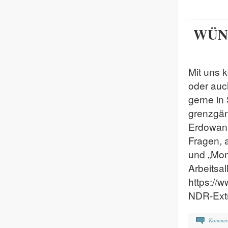
WÜNS
Mit uns 
oder auc
gerne in
grenzgän
Erdowann
Fragen,
und „Mon
Arbeitsal
https://
NDR-Extr
Kommen