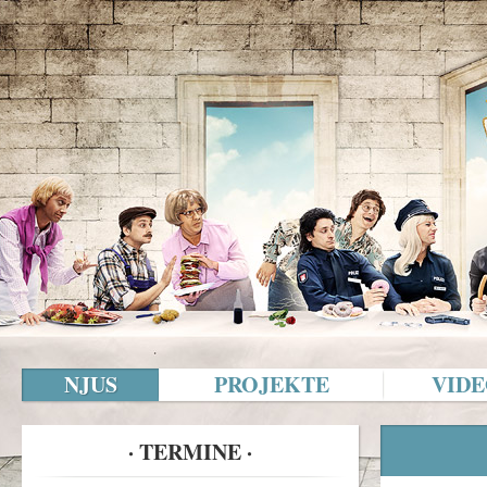
NJUS
PROJEKTE
VIDE
· TERMINE ·