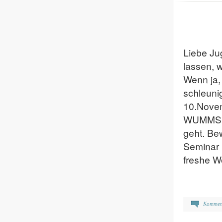
Liebe Ju
lassen, w
Wenn ja,
schleun
10.Novem
WUMMS un
geht. Be
Seminar h
freshe W
Kommen