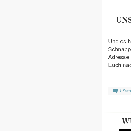
UN
Und es 
Schnappt
Adresse 
Euch nac
1 Komm
W