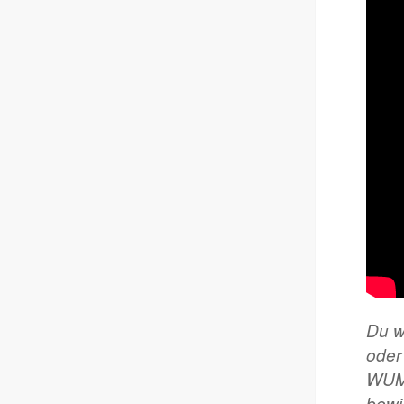
Du w
oder
WUMM
bewi